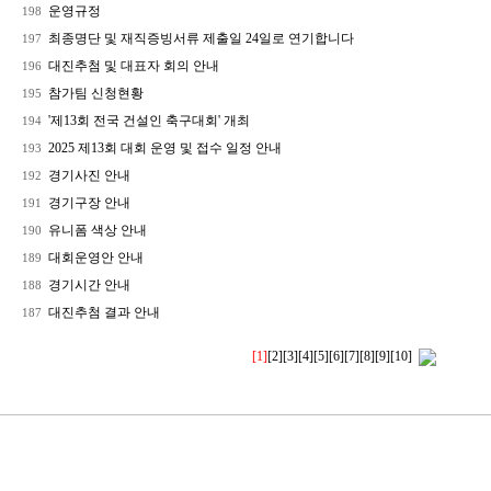
운영규정
198
최종명단 및 재직증빙서류 제출일 24일로 연기합니다
197
대진추첨 및 대표자 회의 안내
196
참가팀 신청현황
195
'제13회 전국 건설인 축구대회' 개최
194
2025 제13회 대회 운영 및 접수 일정 안내
193
경기사진 안내
192
경기구장 안내
191
유니폼 색상 안내
190
대회운영안 안내
189
경기시간 안내
188
대진추첨 결과 안내
187
[1]
[2]
[3]
[4]
[5]
[6]
[7]
[8]
[9]
[10]