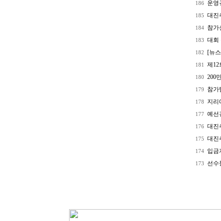
운영
186
대진
185
참가
184
대회 
183
[뉴스
182
제12
181
200
180
참가
179
지리
178
예선
177
대진
176
대진
175
입금
174
선수
173