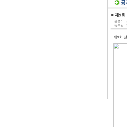
■ 제9
ㆍ글쓴이 :
ㆍ등록일 : 20
제9회 