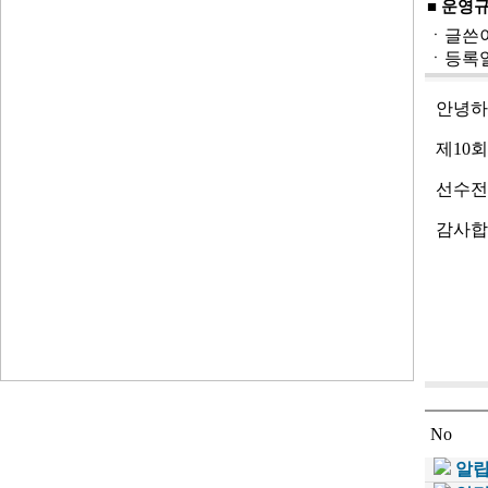
■ 운영
ㆍ글쓴이
ㆍ등록일 : 
안녕하
제10
선수전
감사합
No
알립